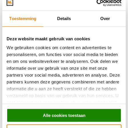
sfeer aan te passen aan elk moment van de dag. Oh, en vergeet
vooral
kaarsen
niet! Zet dinerkaarsen op tafel of verspreid
Toestemming
Details
Over
waxinelichtjes door de kamer voor die extra
knusse sfeer.
3. NATUURLIJKE ACCENTEN MET PLANTEN EN
BLOEMEN
Deze website maakt gebruik van cookies
Planten en bloemen
brengen niet alleen de natuur in huis,
We gebruiken cookies om content en advertenties te
maar zorgen ook voor een
levendige
en
uitnodigende sfeer
.
personaliseren, om functies voor social media te bieden
Kies voor makkelijke planten, zoals vetplanten of sansevieria’s
en om ons websiteverkeer te analyseren. Ook delen we
als je geen groene vingers hebt. Zet hier en daar een
vaas met
informatie over uw gebruik van onze site met onze
verse bloemen
of een
droogboeket
neer voor een speels en
partners voor social media, adverteren en analyse. Deze
vrolijk accent.
partners kunnen deze gegevens combineren met andere
informatie die u aan ze heeft verstrekt of die ze hebben
4. HUISPARFUMS VOOR EEN WARM WELKOM
verzameld op basis van uw gebruik van hun services. U
Niets is fijner dan thuiskomen in een huis dat heerlijk ruikt.
gaat akkoord met onze cookies als u onze website blijft
Geuren spelen een grote rol in het creëren van sfeer. Kies voor
gebruiken.
geurstokjes
,
geurkaarsen
of een
lekkere interieurspray
in
Alle cookies toestaan
warme geuren zoals vanille, kaneel of sandelhout. Deze geuren
zorgen voor een ontspannend en behaaglijk gevoel en dat