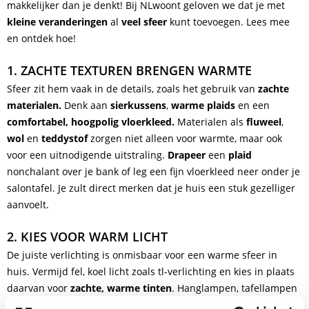
makkelijker dan je denkt! Bij NLwoont geloven we dat je met
kleine veranderingen
al
veel sfeer
kunt toevoegen. Lees mee
en ontdek hoe!
1. ZACHTE TEXTUREN BRENGEN WARMTE
Sfeer zit hem vaak in de details, zoals het gebruik van
zachte
materialen.
Denk aan
sierkussens
,
warme plaids
en een
comfortabel, hoogpolig vloerkleed.
Materialen als
fluweel
,
wol
en
teddystof
zorgen niet alleen voor warmte, maar ook
voor een uitnodigende uitstraling.
Drapeer
een
plaid
nonchalant over je bank of leg een fijn vloerkleed neer onder je
salontafel. Je zult direct merken dat je huis een stuk gezelliger
aanvoelt.
2. KIES VOOR WARM LICHT
De juiste verlichting is onmisbaar voor een warme sfeer in
huis. Vermijd fel, koel licht zoals tl-verlichting en kies in plaats
daarvan voor
zachte, warme tinten
. Hanglampen, tafellampen
en vloerlampen met
dimmers
geven je de mogelijkheid om de