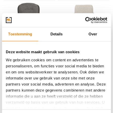
Toestemming
Details
Over
Deze website maakt gebruik van cookies
Eetkamerstoel Tom antraciet
Eetkamerstoel Romijn natural
129,-
189,-
We gebruiken cookies om content en advertenties te
personaliseren, om functies voor social media te bieden
en om ons websiteverkeer te analyseren. Ook delen we
informatie over uw gebruik van onze site met onze
partners voor social media, adverteren en analyse. Deze
partners kunnen deze gegevens combineren met andere
informatie die u aan ze heeft verstrekt of die ze hebben
verzameld op basis van uw gebruik van hun services. U
gaat akkoord met onze cookies als u onze website blijft