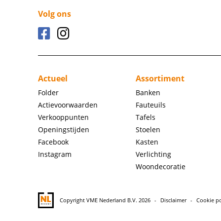
Volg ons
Actueel
Assortiment
Folder
Banken
Actievoorwaarden
Fauteuils
Verkooppunten
Tafels
Openingstijden
Stoelen
Facebook
Kasten
Instagram
Verlichting
Woondecoratie
Copyright VME Nederland B.V. 2026
Disclaimer
Cookie po