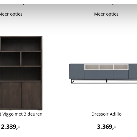
2.199,-
1.739,-
naf
Meer opties
Meer opties
t Viggo met 3 deuren
Dressoir Adillo
2.339,-
3.369,-