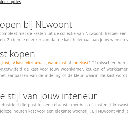
Meer opties
kopen bij NLwoont
 compleet met de kasten uit de collectie van NLwoont. Bezoek ee
ten. Zo ben je er zeker van dat de kast helemaal aan jouw wensen vo
st kopen
gkast
,
tv kast
,
vitrinekast
,
wandkast
of
ladekast
? Of misschien heb j
ongetwijfeld dé kast voor jouw woonkamer, keuken of werkkamer.
het aanpassen van de indeling of de kleur waarin de kast wordt 
e stijl van jouw interieur
ndustrieel die past tussen robuuste meubels of kast met krasva
ijdloze, houten kast voor een elegante woonstijl. Bij NLwoont vind je 