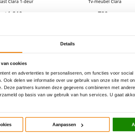
ast Clara 1-deur
Tv-meubel Clara
1.219,-
799,-
naf
Meer opties
Details
 van cookies
ent en advertenties te personaliseren, om functies voor social
. Ook delen we informatie over uw gebruik van onze site met on
e. Deze partners kunnen deze gegevens combineren met andere i
erzameld op basis van uw gebruik van hun services. U gaat akk
rinekast Clara
Wandkast Viggo met 4 deure
ookies
Aanpassen
A